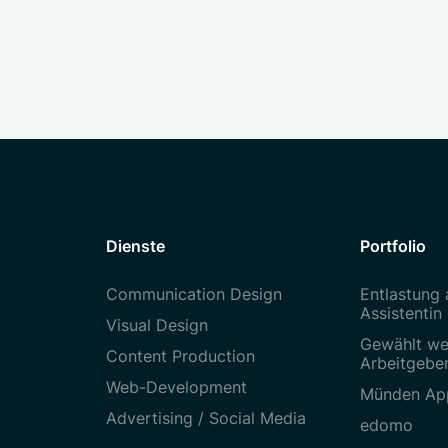
Dienste
Portfolio
Communication Design
Entlastung 
Assistentin
Visual Design
Gewählt we
Content Production
Arbeitgebe
Web-Development
Münden Ap
Advertising / Social Media
edomo