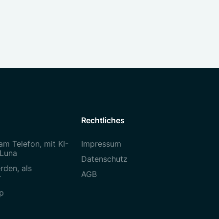
Rechtliches
am Telefon, mit KI-
Impressum
 Luna
Datenschutz
rden, als
AGB
r
p