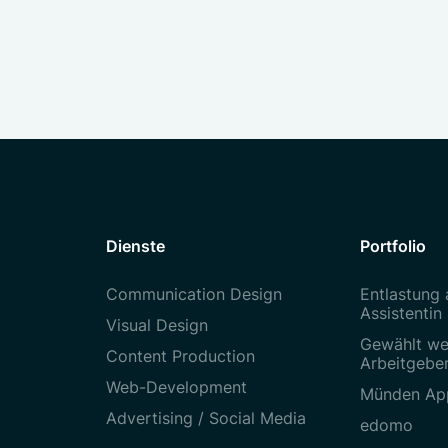
Dienste
Portfolio
Communication Design
Entlastung 
Assistentin
Visual Design
Gewählt we
Content Production
Arbeitgebe
Web-Development
Münden Ap
Advertising / Social Media
edomo