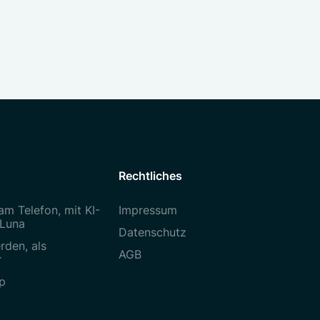
Rechtliches
am Telefon, mit KI-
Impressum
 Luna
Datenschutz
rden, als
AGB
r
p